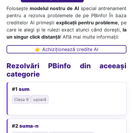
Folosește
modelul nostru de AI
special antrenament
pentru a rezolva problemele de pe PBinfo! În baza
creditelor AI primești
explicații pentru probleme
, pe
care le alegi și le rulezi exact atunci când dorești,
la
un singur click distanță
! Află mai multe informații:
👉 Achiziționează credite AI
Rezolvări PBinfo din aceeași
categorie
#1
sum
Clasa 9
ușoară
#2
suma-n