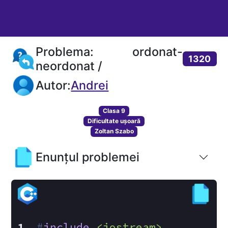
Problema: ordonat-
1320
neordonat /
Autor:
Andrei
Clasa 9
Dificultate ușoară
Zoltan Szabo
Enunțul problemei
#
include
<iostream>