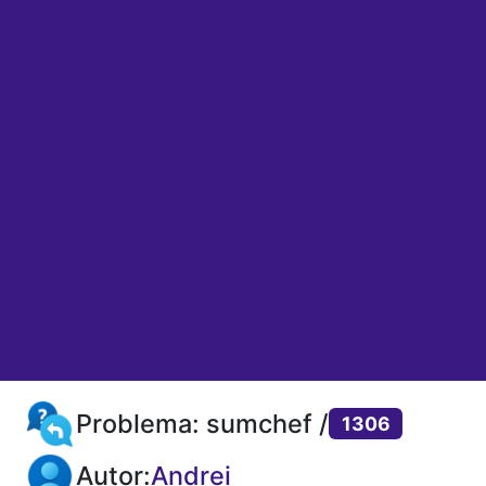
Problema: sumchef /
1306
Autor:
Andrei