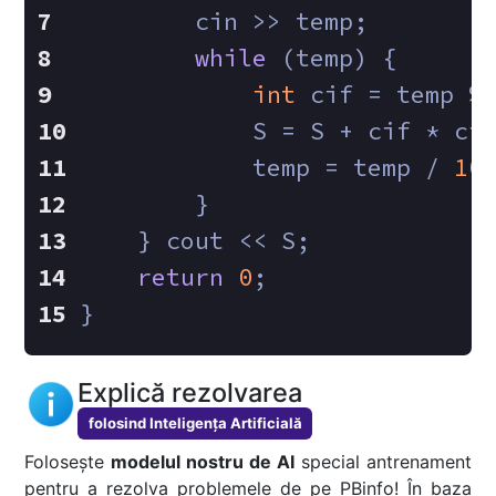
        cin >> temp;
while
 (temp) {
int
 cif = temp %
            S = S + cif * ci
            temp = temp / 
10
        }
    } cout << S;
return
0
;
}
Explică rezolvarea
folosind Inteligența Artificială
Folosește
modelul nostru de AI
special antrenament
pentru a rezolva problemele de pe PBinfo! În baza