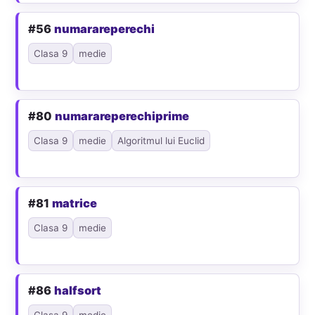
#56
numarareperechi
Clasa 9
medie
#80
numarareperechiprime
Clasa 9
medie
Algoritmul lui Euclid
#81
matrice
Clasa 9
medie
#86
halfsort