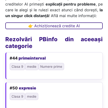
creditelor AI primești
explicații pentru probleme
, pe
care le alegi și le rulezi exact atunci când dorești,
la
un singur click distanță
! Află mai multe informații:
👉 Achiziționează credite AI
Rezolvări PBinfo din aceeași
categorie
#44
primeinterval
Clasa 9
medie
Numere prime
#50
expresie
Clasa 9
medie