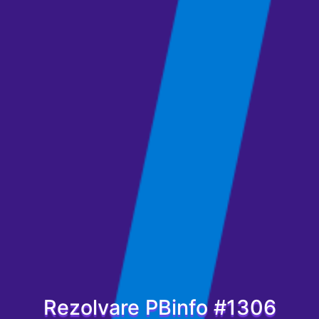
Rezolvare PBinfo #1306