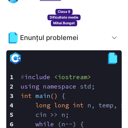
Clasa 9
Dificultate medie
Mihai Bunget
Enunțul problemei
#
include
<iostream>
using
namespace
 std;
int
main
()
{
long
long
int
 n, temp, S
    cin >> n;
while
 (n--) {