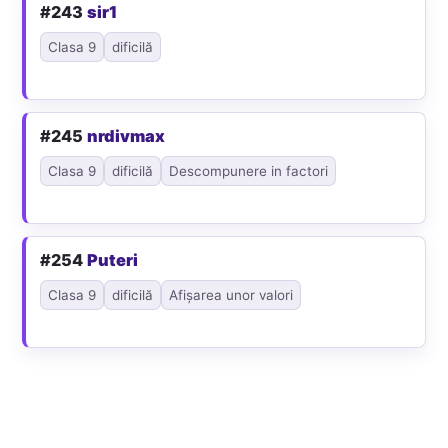
#243
sir1
Clasa 9
dificilă
#245
nrdivmax
Clasa 9
dificilă
Descompunere in factori
#254
Puteri
Clasa 9
dificilă
Afișarea unor valori