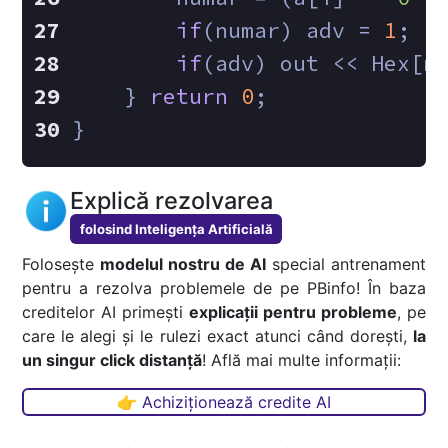
if
(numar) adv = 
1
;
if
(adv) out << Hex[n
    } 
return
0
;
}
Explică rezolvarea
folosind Inteligența Artificială
Folosește
modelul nostru de AI
special antrenament
pentru a rezolva problemele de pe PBinfo! În baza
creditelor AI primești
explicații pentru probleme
, pe
care le alegi și le rulezi exact atunci când dorești,
la
un singur click distanță
! Află mai multe informații:
👉 Achiziționează credite AI