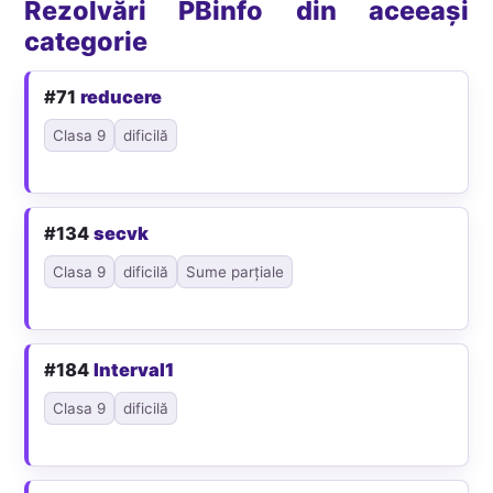
Rezolvări PBinfo din aceeași
categorie
#71
reducere
Clasa 9
dificilă
#134
secvk
Clasa 9
dificilă
Sume parțiale
#184
Interval1
Clasa 9
dificilă