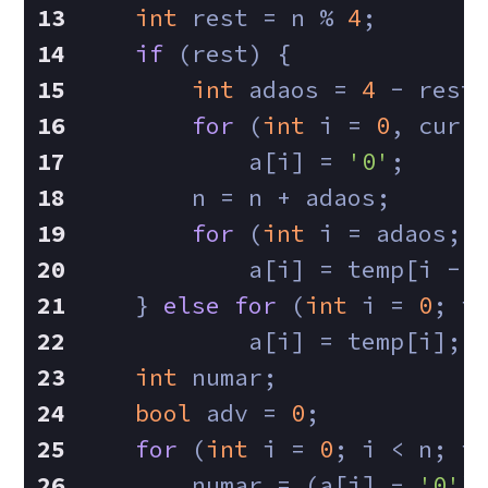
int
 rest = n % 
4
;
if
 (rest) {
int
 adaos = 
4
 - rest
for
 (
int
 i = 
0
, curr
            a[i] = 
'0'
;
        n = n + adaos;
for
 (
int
 i = adaos; 
            a[i] = temp[i - 
    } 
else
for
 (
int
 i = 
0
; i
            a[i] = temp[i];
int
 numar;
bool
 adv = 
0
;
for
 (
int
 i = 
0
; i < n; i
        numar = (a[i] - 
'0'
)