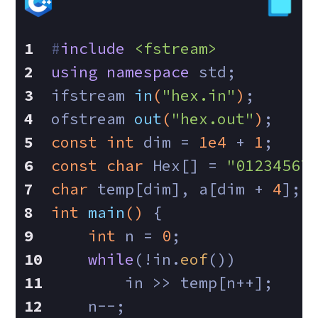
#
include
<fstream>
using
namespace
 std;
ifstream 
in
(
"hex.in"
)
;
ofstream 
out
(
"hex.out"
)
;
const
int
 dim = 
1e4
 + 
1
;
const
char
 Hex[] = 
"01234567
char
 temp[dim], a[dim + 
4
];
int
main
()
{
int
 n = 
0
;
while
(!in.
eof
())
        in >> temp[n++];
    n--;