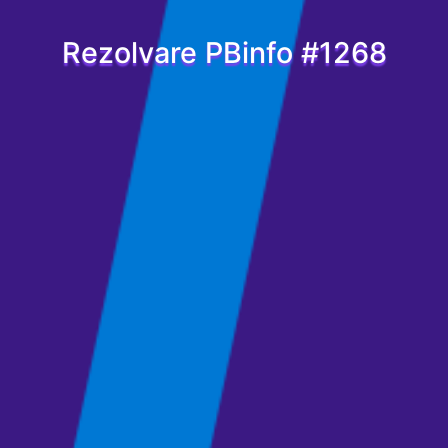
Rezolvare PBinfo #1268