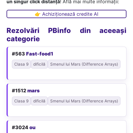
un singur click distanță
! Află mai multe informații:
👉 Achiziționează credite AI
Rezolvări PBinfo din aceeași
categorie
#563
Fast-food1
Clasa 9
dificilă
Smenul lui Mars (Difference Arrays)
#1512
mars
Clasa 9
dificilă
Smenul lui Mars (Difference Arrays)
#3024
ou