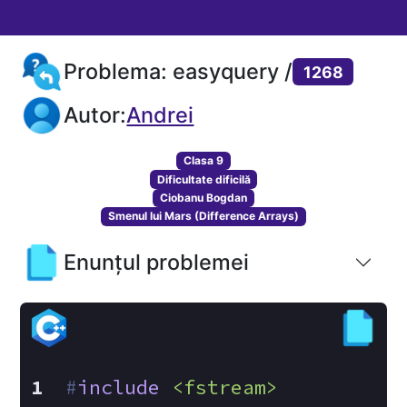
Problema: easyquery /
1268
Autor:
Andrei
Clasa 9
Dificultate dificilă
Ciobanu Bogdan
Smenul lui Mars (Difference Arrays)
Enunțul problemei
#
include
<fstream>