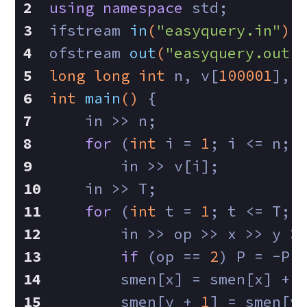
using
namespace
 std;
ifstream 
in
(
"easyquery.in"
)
;
ofstream 
out
(
"easyquery.out"
long
long
int
 n, v[
100001
], 
int
main
()
{
    in >> n;
for
 (
int
 i = 
1
; i <= n; 
        in >> v[i];
    in >> T;
for
 (
int
 t = 
1
; t <= T; 
        in >> op >> x >> y >
if
 (op == 
2
) P = -P;
        smen[x] = smen[x] + 
        smen[y + 
1
] = smen[y