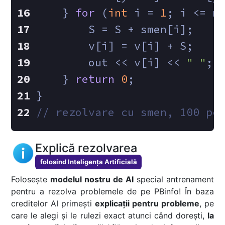
    } 
for
 (
int
 i = 
1
; i <= n
        S = S + smen[i];
        v[i] = v[i] + S;
        out << v[i] << 
" "
;
    } 
return
0
;
}
// rezolvare cu smen, 100 pc
Explică rezolvarea
folosind Inteligența Artificială
Folosește
modelul nostru de AI
special antrenament
pentru a rezolva problemele de pe PBinfo! În baza
creditelor AI primești
explicații pentru probleme
, pe
care le alegi și le rulezi exact atunci când dorești,
la