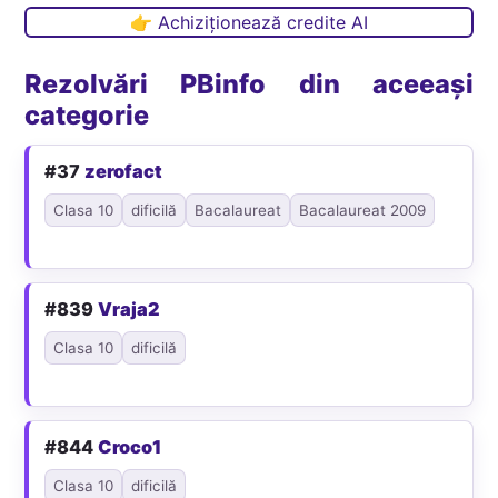
👉 Achiziționează credite AI
Rezolvări PBinfo din aceeași
categorie
#37
zerofact
Clasa 10
dificilă
Bacalaureat
Bacalaureat 2009
#839
Vraja2
Clasa 10
dificilă
#844
Croco1
Clasa 10
dificilă