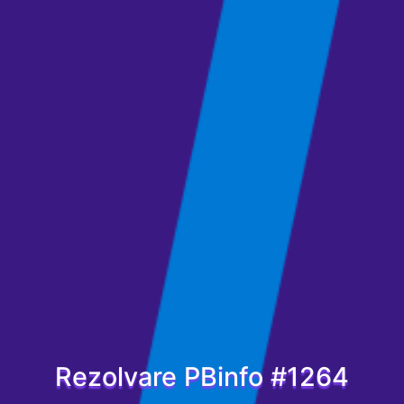
Rezolvare PBinfo #1264