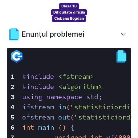
Clasa 10
Dificultate dificilă
Ciobanu Bogdan
Enunțul problemei
#
include
<fstream>
#
include
<algorithm>
using
namespace
 std; 
ifstream 
in
(
"statisticiordin
ofstream 
out
(
"statisticiordi
int
main
()
{
unsigned
int
 v[
40000