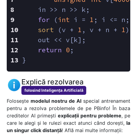
    in >> n >> k;
for
 (
int
 i = 
1
; i <= n; 
sort
 (v + 
1
, v + n + 
1
);
    out << v[k];
return
0
;
}
Explică rezolvarea
folosind Inteligența Artificială
Folosește
modelul nostru de AI
special antrenament
pentru a rezolva problemele de pe PBinfo! În baza
creditelor AI primești
explicații pentru probleme
, pe
care le alegi și le rulezi exact atunci când dorești,
la
un singur click distanță
! Află mai multe informații: