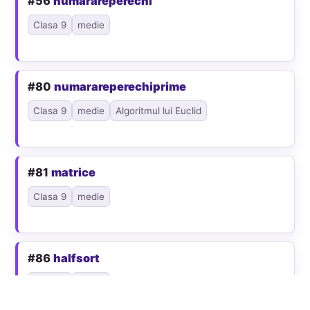
#56
numarareperechi
Clasa 9
medie
#80
numarareperechiprime
Clasa 9
medie
Algoritmul lui Euclid
#81
matrice
Clasa 9
medie
#86
halfsort
Clasa 9
medie