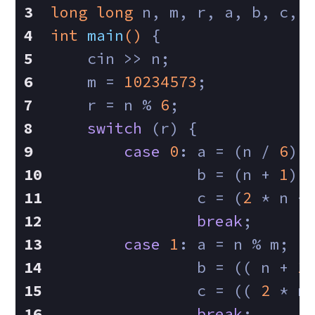
long
long
 n, m, r, a, b, c, 
int
main
()
{
    cin >> n;
    m = 
10234573
;
    r = n % 
6
;
switch
 (r) {
case
0
: a = (n / 
6
) 
                b = (n + 
1
) 
                c = (
2
 * n +
break
;
case
1
: a = n % m;
                b = (( n + 
1
                c = (( 
2
 * n
break
;