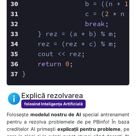
                b = ((n + 
1
 
                c = (
2
 * n +
break
;
    } rez = (a * b) % m;
    rez = (rez * c) % m;
    cout << rez;
return
0
;
}
Explică rezolvarea
folosind Inteligența Artificială
Folosește
modelul nostru de AI
special antrenament
pentru a rezolva problemele de pe PBinfo! În baza
creditelor AI primești
explicații pentru probleme
, pe