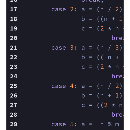
case
2
: a = (n / 
2
) 
                b = ((n + 
1
 
                c = (
2
 * n +
brea
case
3
: a = (n / 
3
) 
                b = (( n + 
1
                c = (
2
 * n +
brea
case
4
: a = (n / 
2
) 
                b = (n + 
1
) 
                c = ((
2
 * n 
brea
case
5
: a =  n % m ;