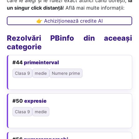
care le alegi și le rulezi exact atunci când dorești,
la
un singur click distanță
! Află mai multe informații:
👉 Achiziționează credite AI
Rezolvări PBinfo din aceeași
categorie
#44
primeinterval
Clasa 9
medie
Numere prime
#50
expresie
Clasa 9
medie