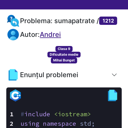
Problema: sumapatrate /
1212
Autor:
Andrei
Clasa 9
Dificultate medie
Mihai Bunget
Enunțul problemei
#
include
<iostream>
using
namespace
 std;