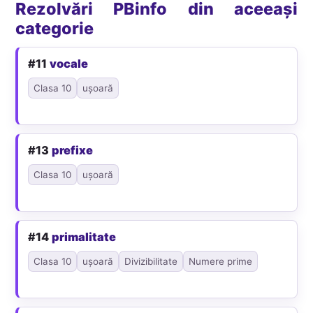
Rezolvări PBinfo din aceeași
categorie
#11
vocale
Clasa 10
ușoară
#13
prefixe
Clasa 10
ușoară
#14
primalitate
Clasa 10
ușoară
Divizibilitate
Numere prime