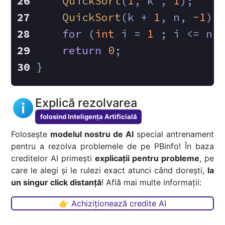
QuickSort
(
1
, k , 
1
);
QuickSort
(k + 
1
, n, 
-1
);
for
 (
int
 i = 
1
 ; i <= n 
return
0
;
}
Explică rezolvarea
folosind Inteligența Artificială
Folosește
modelul nostru de AI
special antrenament
pentru a rezolva problemele de pe PBinfo! În baza
creditelor AI primești
explicații pentru probleme
, pe
care le alegi și le rulezi exact atunci când dorești,
la
un singur click distanță
! Află mai multe informații:
👉 Achiziționează credite AI