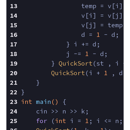
                temp = v[i];
                v[i] = v[j];
                v[j] = temp;
                d = 
1
 - d;
            } i += d;
            j -= 
1
 - d;
        } 
QuickSort
(st , i -
QuickSort
(i + 
1
 , dr
    }
}
int
main
()
{
    cin >> n >> k;
for
 (
int
 i = 
1
; i <= n; 