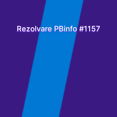
Rezolvare PBinfo #1157