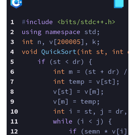
#
include
<bits/stdc++.h>
using
namespace
 std;
int
 n, v[
200005
], k;
void
QuickSort
(
int
 st, 
int
 d
if
 (st < dr) {
int
 m = (st + dr) / 
int
 temp = v[st];
        v[st] = v[m];
        v[m] = temp;
int
 i = st, j = dr, 
while
 (i < j) {
if
 (semn * v[i] 