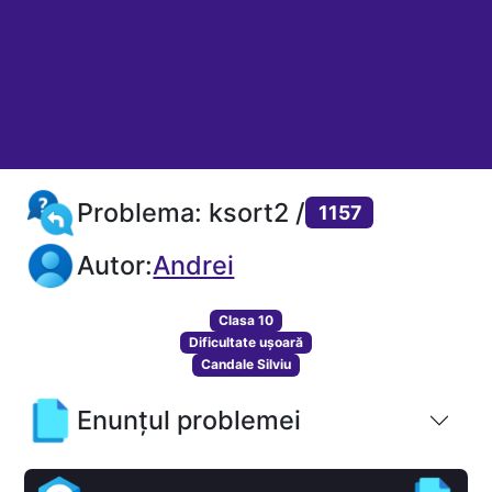
Problema: ksort2 /
1157
Autor:
Andrei
Clasa 10
Dificultate ușoară
Candale Silviu
Enunțul problemei