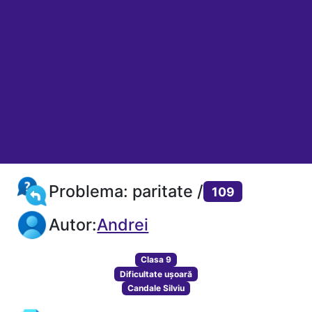
Problema: paritate /
109
Autor:
Andrei
Clasa 9
Dificultate ușoară
Candale Silviu