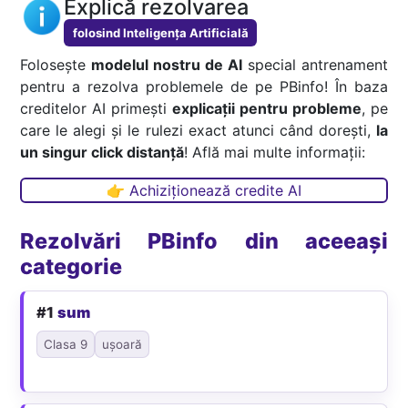
Explică rezolvarea
folosind Inteligența Artificială
Folosește
modelul nostru de AI
special antrenament
pentru a rezolva problemele de pe PBinfo! În baza
creditelor AI primești
explicații pentru probleme
, pe
care le alegi și le rulezi exact atunci când dorești,
la
un singur click distanță
! Află mai multe informații:
👉 Achiziționează credite AI
Rezolvări PBinfo din aceeași
categorie
#1
sum
Clasa 9
ușoară