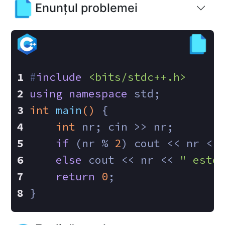
Enunțul problemei
#
include
<bits/stdc++.h>
using
namespace
 std;
int
main
()
{
int
 nr; cin >> nr;
if
 (nr % 
2
) cout << nr <<
else
 cout << nr << 
" este
return
0
;
}