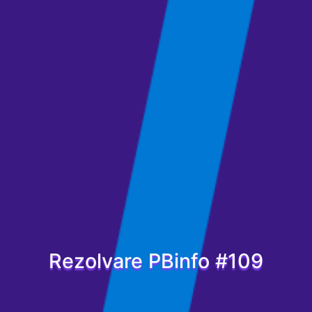
Rezolvare PBinfo #109