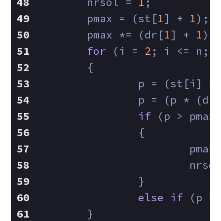
	nrsol = 
1
;
	pmax = (st[
1
] + 
1
);
	pmax *= (dr[
1
] + 
1
);
for
 (i = 
2
; i <= n; 
	{
		p = (st[i] +
		p = (p * (dr
if
 (p > pmax
		{
			pma
			nrs
		}
else
if
 (p =
	}