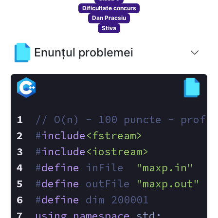
Dificultate concurs
Dan Pracsiu
Stiva
Enunțul problemei
// O(n) - 100 puncte - prof.
#
include
<fstream>
#
include
<iostream>
#
define
 inFile  
"maxp.in"
#
define
 outFile 
"maxp.out"
#
define
 dim 200001
using
namespace
 std;