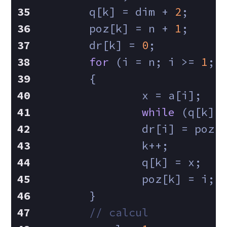
	q[k] = dim + 
2
;
	poz[k] = n + 
1
;
	dr[k] = 
0
;
for
 (i = n; i >= 
1
; 
	{
		x = a[i];
while
 (q[k] 
		dr[i] = poz[
		k++;
		q[k] = x;
		poz[k] = i;
	}
// calcul