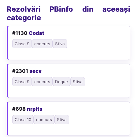
Rezolvări PBinfo din aceeași
categorie
#1130
Codat
Clasa 9
concurs
Stiva
#2301
secv
Clasa 9
concurs
Deque
Stiva
#698
nrpits
Clasa 10
concurs
Stiva