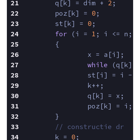
	q[k] = dim + 
2
;
	poz[k] = 
0
;
	st[k] = 
0
;
for
 (i = 
1
; i <= n; 
	{
		x = a[i];
while
 (q[k] 
		st[i] = i - 
		k++;
		q[k] = x;
		poz[k] = i;
	}
// constructie dr
	k = 
0
;