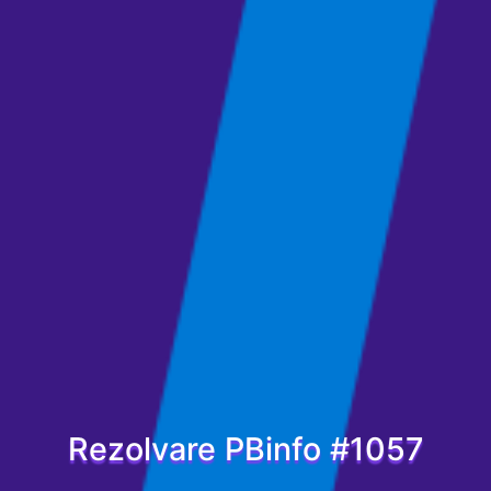
Rezolvare PBinfo #1057