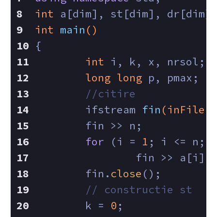
int
 a[dim], st[dim], dr[dim]
int
main
()
{
int
 i, k, x, nrsol;
long
long
 p, pmax;
//citire
ifstream 
fin
(inFile)
	fin >> n;
for
 (i = 
1
; i <= n; 
		fin >> a[i];
	fin.
close
();
// constructie st
	k = 
0
;