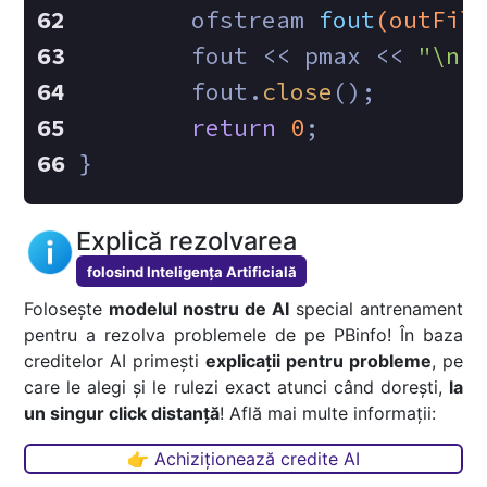
ofstream 
fout
(outFil
	fout << pmax << 
"\n"
	fout.
close
();
return
0
;
}
Explică rezolvarea
folosind Inteligența Artificială
Folosește
modelul nostru de AI
special antrenament
pentru a rezolva problemele de pe PBinfo! În baza
creditelor AI primești
explicații pentru probleme
, pe
care le alegi și le rulezi exact atunci când dorești,
la
un singur click distanță
! Află mai multe informații:
👉 Achiziționează credite AI