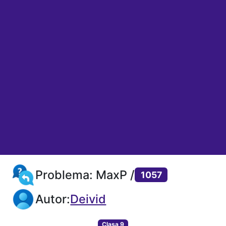
Problema: MaxP /
1057
Autor:
Deivid
Clasa 9