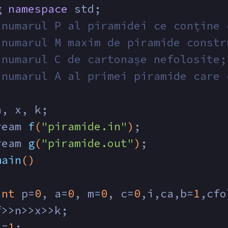
g
namespace
 std;
 numarul P al piramidei ce conține 
 numarul M maxim de piramide constr
 numarul C de cartonașe nefolosite;
 numarul A al primei piramide care 
n, x, k;
ream 
f
(
"piramide.in"
)
;
ream 
g
(
"piramide.out"
)
;
main
()
int
 p=
0
, a=
0
, m=
0
, c=
0
,i,ca,b=
1
,cfo
f>>n>>x>>k;
i=
1
;