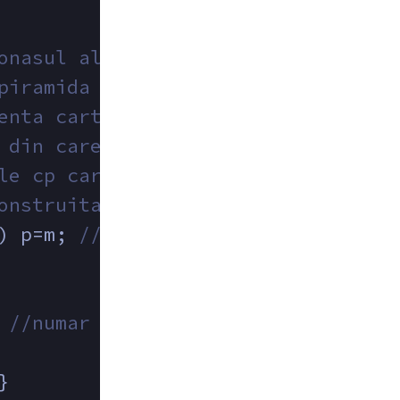
onasul alb cu numarul ca
piramida curenta
enta cartonasele albe
 din care e formata piramida curen
le cp cartoane atunci pot construi
onstruita
) p=m; 
//verif daca contine carton
 
//numar cartonasele albe din pira
}