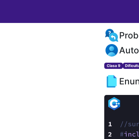
Prob
Auto
Clasa 9
Dificul
Enun
//su
#
inc