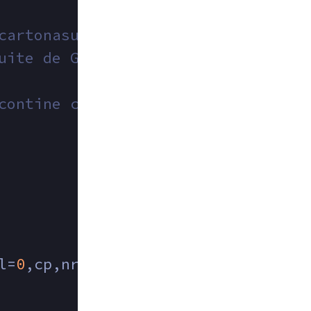
cartonasul numerotat cu X;
uite de Gigel;
contine cele mai multe cartonașe a
l=
0
,cp,nra, maxnra=
0
;