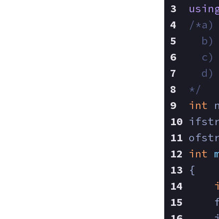
usin
/*a)
  b)
  c)
  d)
*/
int
 
ifst
ofst
int
{
    
    