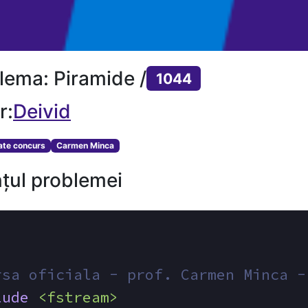
lema: Piramide /
1044
r:
Deivid
tate concurs
Carmen Minca
țul problemei
rsa oficiala - prof. Carmen Minca -
lude
<fstream>