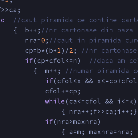
f>>ca;
do
//caut piramida ce contine cart
    {  b++;
//nr cartonase din baza 
       nra=
0
;
//caut in piramida cur
       cp=b*(b+
1
)/
2
; 
//nr cartonase
if
(cp+cfol<=n)  
//daca am ce
         {  m++; 
//numar piramida c
if
(cfol<x && x<=cp+cfol
            cfol+=cp;
while
(ca<=cfol && i<=k)
                { nra++;f>>ca;i++;}
if
(nra>maxnra)
                { a=m; maxnra=nra; 