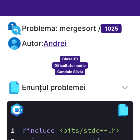
Problema: mergesort /
1025
Autor:
Andrei
Clasa 10
Dificultate medie
Candale Silviu
Enunțul problemei
#
include
<bits/stdc++.h>