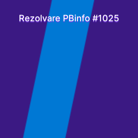
Rezolvare PBinfo #1025