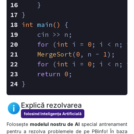
    }
}
int
main
()
{
    cin >> n;
for
 (
int
 i = 
0
; i < n; i
MergeSort
(
0
, n - 
1
);
for
 (
int
 i = 
0
; i < n; i
return
0
;
}
Explică rezolvarea
folosind Inteligența Artificială
Folosește
modelul nostru de AI
special antrenament
pentru a rezolva problemele de pe PBinfo! În baza