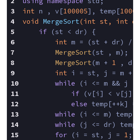
using
namespace
 std;
int
 n , v[
100005
], temp[
1000
void
MergeSort
(
int
 st, 
int
 d
if
 (st < dr) {
int
 m = (st + dr) / 
MergeSort
(st , m);
MergeSort
(m + 
1
 , dr
int
 i = st, j = m + 
while
 (i <= m && j <
if
 (v[i] < v[j])
else
 temp[++k] =
while
 (i <= m) temp[
while
 (j <= dr) temp
for
 (i = st, j = 
1
; 