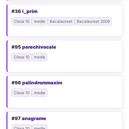
#36
i_prim
Clasa 10
medie
Bacalaureat
Bacalaureat 2009
#95
perechivocale
Clasa 10
medie
#96
palindrommaxim
Clasa 10
medie
#97
anagrame
Clasa 10
medie