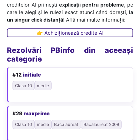
creditelor AI primești
explicații pentru probleme
, pe
care le alegi și le rulezi exact atunci când dorești,
la
un singur click distanță
! Află mai multe informații:
👉 Achiziționează credite AI
Rezolvări PBinfo din aceeași
categorie
#12
initiale
Clasa 10
medie
#29
maxprime
Clasa 10
medie
Bacalaureat
Bacalaureat 2009