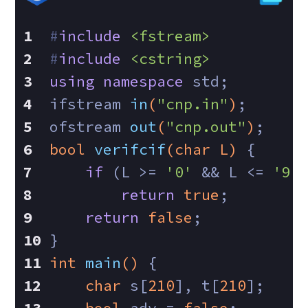
#
include
<fstream>
#
include
<cstring>
using
namespace
 std;
ifstream 
in
(
"cnp.in"
)
;
ofstream 
out
(
"cnp.out"
)
;
bool
verifcif
(
char
 L)
{
if
 (L >= 
'0'
 && L <= 
'9'
return
true
;
return
false
;
}
int
main
()
{
char
 s[
210
], t[
210
];