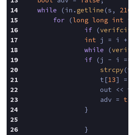
bool
 adv = 
false
;
while
 (in.
getline
(s, 
210
for
 (
long
long
int
 i
if
 (
verifcif
int
 j = i + 
while
 (
verif
if
 (j - i ==
strcpy
(t
                    t[
13
] = 
                    out << t
                    adv = 
tr
                }
    		}