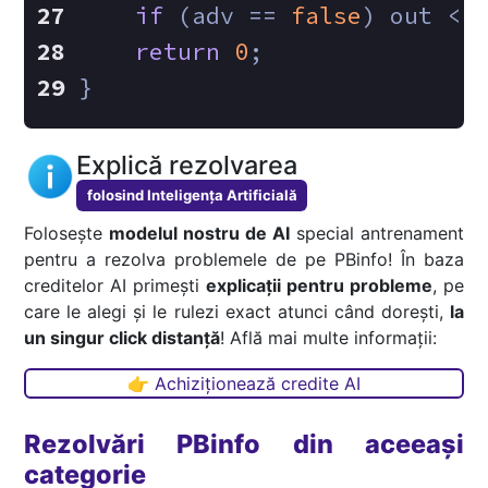
if
 (adv == 
false
) out <<
return
0
;
}
Explică rezolvarea
folosind Inteligența Artificială
Folosește
modelul nostru de AI
special antrenament
pentru a rezolva problemele de pe PBinfo! În baza
creditelor AI primești
explicații pentru probleme
, pe
care le alegi și le rulezi exact atunci când dorești,
la
un singur click distanță
! Află mai multe informații:
👉 Achiziționează credite AI
Rezolvări PBinfo din aceeași
categorie