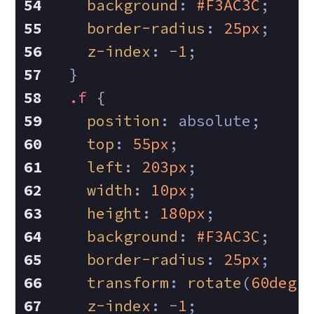
background
: 
#F3AC3C
;
border-radius
: 
25px
;
z-index
: -
1
;
  }
.f
 {
position
: absolute;
top
: 
55px
;
left
: 
203px
;
width
: 
10px
;
height
: 
180px
;
background
: 
#F3AC3C
;
border-radius
: 
25px
;
transform
: 
rotate
(
60deg
)
z-index
: -
1
;