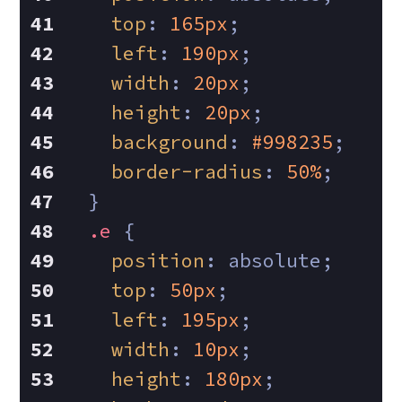
top
: 
165px
;
left
: 
190px
;
width
: 
20px
;
height
: 
20px
;
background
: 
#998235
;
border-radius
: 
50%
;
  }
.e
 {
position
: absolute;
top
: 
50px
;
left
: 
195px
;
width
: 
10px
;
height
: 
180px
;