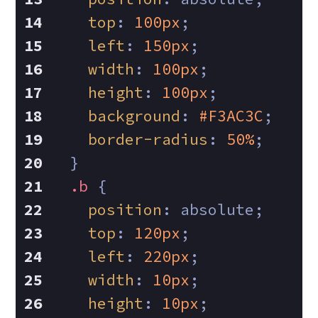
top
: 
100px
;
left
: 
150px
;
width
: 
100px
;
height
: 
100px
;
background
: 
#F3AC3C
;
border-radius
: 
50%
;
  }
.b
 {
position
: absolute;
top
: 
120px
;
left
: 
220px
;
width
: 
10px
;
height
: 
10px
;