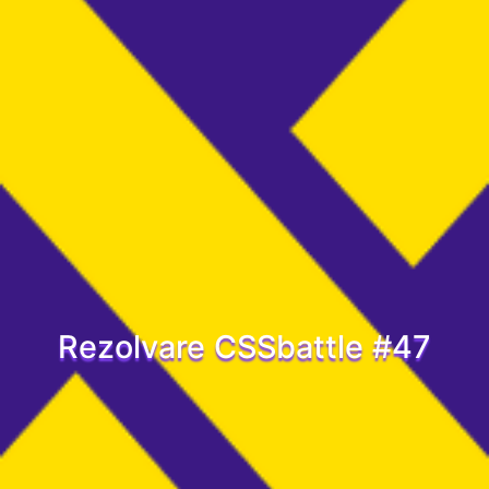
Rezolvare CSSbattle #47