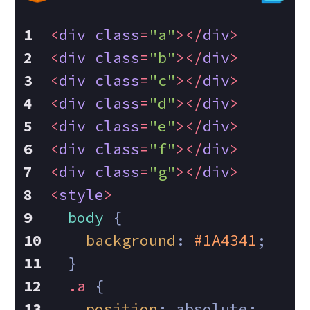
<
div
class
=
"a"
>
</
div
>
<
div
class
=
"b"
>
</
div
>
<
div
class
=
"c"
>
</
div
>
<
div
class
=
"d"
>
</
div
>
<
div
class
=
"e"
>
</
div
>
<
div
class
=
"f"
>
</
div
>
<
div
class
=
"g"
>
</
div
>
<
style
>
body
 {
background
: 
#1A4341
;
  }
.a
 {
position
: absolute;