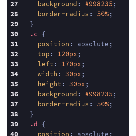
background
: 
#998235
;
border-radius
: 
50%
;
  }
.c
 {
position
: absolute;
top
: 
120px
;
left
: 
170px
;
width
: 
30px
;
height
: 
30px
;
background
: 
#998235
;
border-radius
: 
50%
;
  }
.d
 {
position
: absolute;