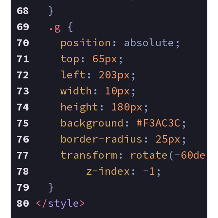
  }
.g
 {
position
: absolute;
top
: 
65px
;
left
: 
203px
;
width
: 
10px
;
height
: 
180px
;
background
: 
#F3AC3C
;
border-radius
: 
25px
;
transform
: 
rotate
(-
60deg
z-index
: -
1
;
  }
</
style
>