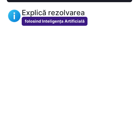
Explică rezolvarea
folosind Inteligența Artificială
Folosește
modelul nostru de AI
special antrenament
pentru a rezolva problemele de pe PBinfo! În baza
creditelor AI primești
explicații pentru probleme
, pe
care le alegi și le rulezi exact atunci când dorești,
la
un singur click distanță
! Află mai multe informații:
👉 Achiziționează credite AI