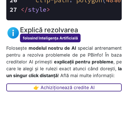
clip-path
: 
polygon
(
48%
0
,
</
style
>
Explică rezolvarea
folosind Inteligența Artificială
Folosește
modelul nostru de AI
special antrenament
pentru a rezolva problemele de pe PBinfo! În baza
creditelor AI primești
explicații pentru probleme
, pe
care le alegi și le rulezi exact atunci când dorești,
la
un singur click distanță
! Află mai multe informații:
👉 Achiziționează credite AI