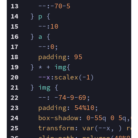
    --:-
70
-
5
  } 
p
 {
    --:
10
  } 
a
 {
    --:
0
;
padding
: 
95
  } * + 
img
{ 
--x
:
scalex
(-
1
)
  } 
img
 {
    --: -
74
-
9
-
69
;
padding
: 
54%
10
;
box-shadow
: 
0
-
55
q 
0
5
q,
0
transform
: 
var
(--x, ) 
ro