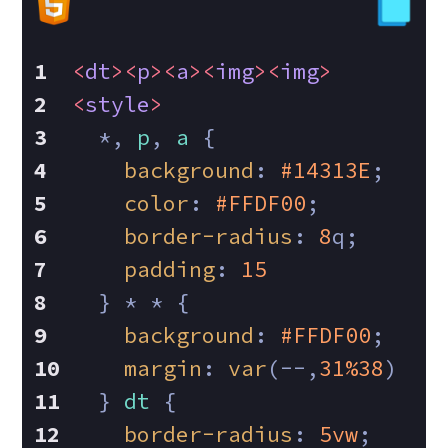
<
dt
>
<
p
>
<
a
>
<
img
>
<
img
>
<
style
>
  *, 
p
, 
a
 {
background
: 
#14313E
;
color
: 
#FFDF00
;
border-radius
: 
8
q;
padding
: 
15
  } * * {
background
: 
#FFDF00
;
margin
: 
var
(--,
31%
38
)
  } 
dt
 {
border-radius
: 
5vw
;