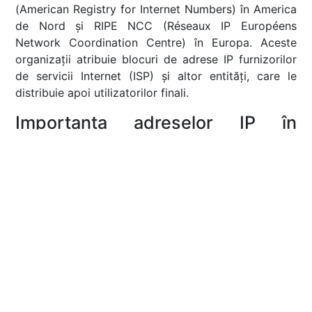
(American Registry for Internet Numbers) în America
de Nord și RIPE NCC (Réseaux IP Européens
Network Coordination Centre) în Europa. Aceste
organizații atribuie blocuri de adrese IP furnizorilor
de servicii Internet (ISP) și altor entități, care le
distribuie apoi utilizatorilor finali.
Importanța adreselor IP în
Internet
Adresele IP sunt fundamentale pentru
funcționarea Internetului. Ele permit identificarea și
localizarea dispozitivelor, facilitând comunicarea și
schimbul de date. Fără adrese IP, navigarea pe web,
trimiterea de e-mailuri și utilizarea serviciilor online
nu ar fi posibile.
Concluzie
Înțelegerea adreselor IP și a diferențelor dintre