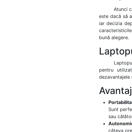
Atunci c
este dacă să a
iar decizia dep
caracteristicil
bună alegere.
Laptop
Laptopur
pentru utiliz
dezavantajele u
Avanta
Portabilit
Sunt perfe
sau călător
Autonomie
câteva ore