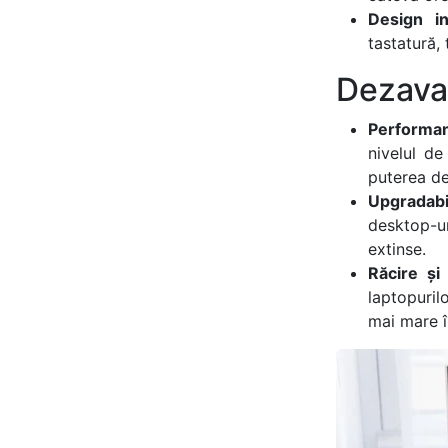
Design in
tastatură,
Dezava
Performan
nivelul de
puterea de
Upgradabi
desktop-ur
extinse.
Răcire și
laptopuril
mai mare în