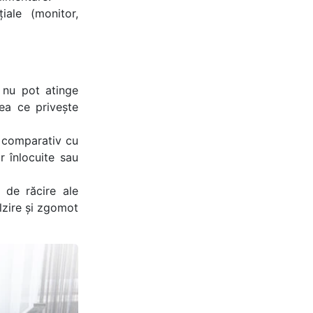
ale (monitor,
 nu pot atinge
eea ce privește
e comparativ cu
 înlocuite sau
 de răcire ale
lzire și zgomot