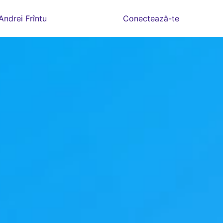
Andrei Frîntu
Conectează-te