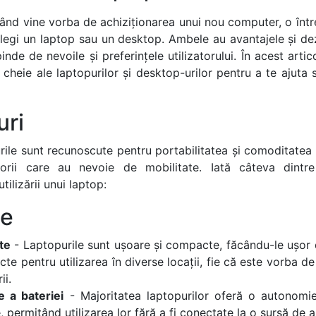
ând vine vorba de achiziționarea unui nou computer, o într
legi un laptop sau un desktop. Ambele au avantajele și dez
inde de nevoile și preferințele utilizatorului. În acest arti
e cheie ale laptopurilor și desktop-urilor pentru a te ajuta
uri
ile sunt recunoscute pentru portabilitatea și comoditatea lo
atorii care au nevoie de mobilitate. Iată câteva dintre
tilizării unui laptop:
je
ate
- Laptopurile sunt ușoare și compacte, făcându-le ușor 
cte pentru utilizarea în diverse locații, fie că este vorba 
ii.
 a bateriei
- Majoritatea laptopurilor oferă o autonomie
, permițând utilizarea lor fără a fi conectate la o sursă de a