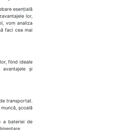
ebare esențială
avantajele lor,
col, vom analiza
 să faci cea mai
r, fiind ideale
 avantajele și
de transportat.
de muncă, școală
 a bateriei de
limentare.