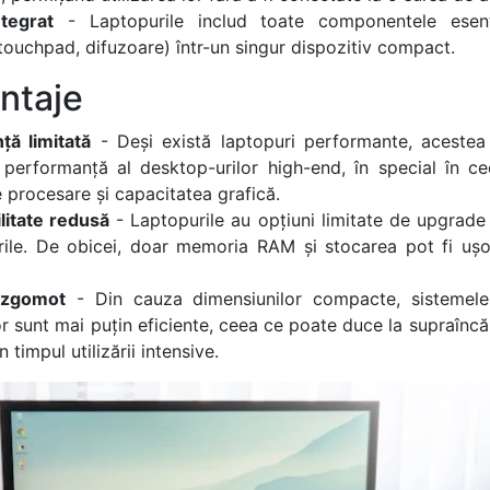
tegrat
- Laptopurile includ toate componentele esenți
 touchpad, difuzoare) într-un singur dispozitiv compact.
ntaje
ță limitată
- Deși există laptopuri performante, acestea
 performanță al desktop-urilor high-end, în special în c
 procesare și capacitatea grafică.
litate redusă
- Laptopurile au opțiuni limitate de upgrad
ile. De obicei, doar memoria RAM și stocarea pot fi ușor
 zgomot
- Din cauza dimensiunilor compacte, sistemele
or sunt mai puțin eficiente, ceea ce poate duce la supraîncă
 timpul utilizării intensive.