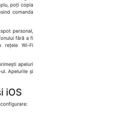
mplu, poți copia
losind comanda
spot personal,
onului fără a fi
e rețele Wi-Fi
rimești apeluri
l. Apelurile și
i iOS
 configurare: