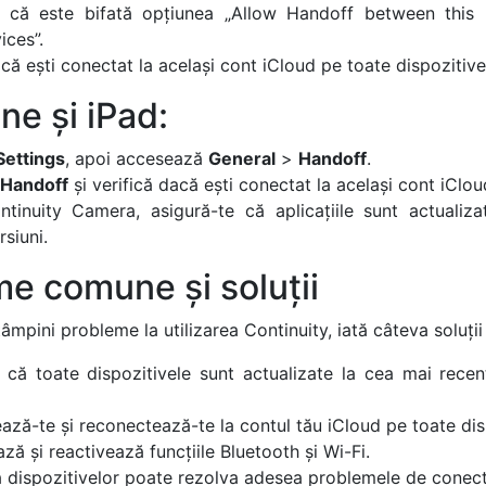
e că este bifată opțiunea „Allow Handoff between thi
ices”.
acă ești conectat la același cont iCloud pe toate dispozitive
ne și iPad:
Settings
, apoi accesează
General
>
Handoff
.
Handoff
și verifică dacă ești conectat la același cont iClou
tinuity Camera, asigură-te că aplicațiile sunt actualiza
rsiuni.
e comune și soluții
âmpini probleme la utilizarea Continuity, iată câteva soluții 
 că toate dispozitivele sunt actualizate la cea mai rece
ză-te și reconectează-te la contul tău iCloud pe toate dis
ză și reactivează funcțiile Bluetooth și Wi-Fi.
 dispozitivelor poate rezolva adesea problemele de conecti