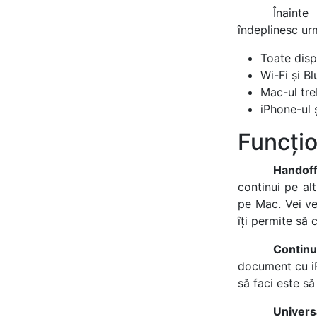
Înainte
îndeplinesc ur
Toate disp
Wi-Fi și Bl
Mac-ul tre
iPhone-ul 
Funcțio
Handoff
continui pe alt
pe Mac. Vei ve
îți permite să 
Continu
document cu iP
să faci este s
Univers