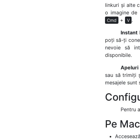
linkuri și alte
o imagine de 
+
.
Cmd
V
Instant
poți să-ți cone
nevoie să int
disponibile.
Apeluri
sau să trimiți
mesajele sunt 
Configu
Pentru a
Pe Mac
Acceseaz