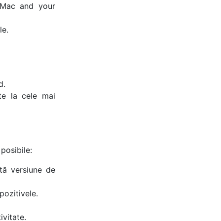
s Mac and your
le.
d.
te la cele mai
posibile:
ntă versiune de
pozitivele.
vitate.