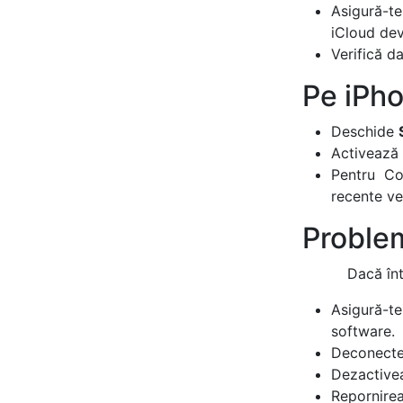
Asigură-t
iCloud dev
Verifică d
Pe iPho
Deschide
Activează
Pentru Con
recente ve
Problem
Dacă înt
Asigură-te
software.
Deconectea
Dezactivea
Repornirea