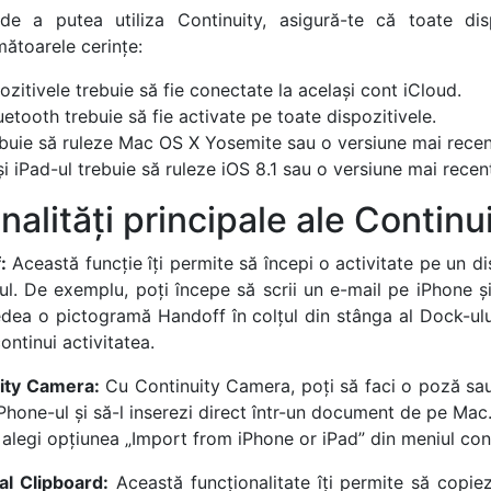
 de a putea utiliza Continuity, asigură-te că toate disp
mătoarele cerințe:
ozitivele trebuie să fie conectate la același cont iCloud.
uetooth trebuie să fie activate pe toate dispozitivele.
buie să ruleze Mac OS X Yosemite sau o versiune mai recen
și iPad-ul trebuie să ruleze iOS 8.1 sau o versiune mai recen
nalități principale ale Continu
:
Această funcție îți permite să începi o activitate pe un di
ul. De exemplu, poți începe să scrii un e-mail pe iPhone și 
dea o pictogramă Handoff în colțul din stânga al Dock-ul
continui activitatea.
ity Camera:
Cu Continuity Camera, poți să faci o poză sa
hone-ul și să-l inserezi direct într-un document de pe Mac.
ă alegi opțiunea „Import from iPhone or iPad” din meniul con
al Clipboard:
Această funcționalitate îți permite să copiezi