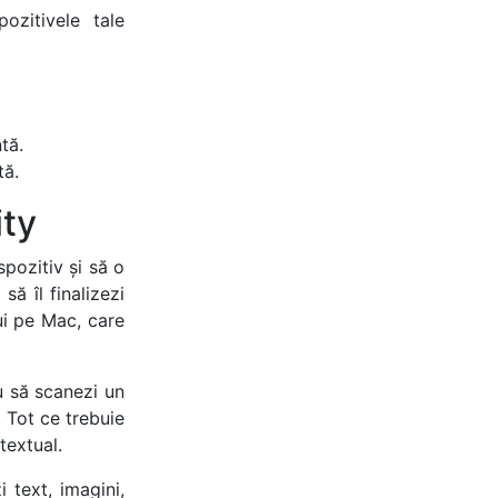
ozitivele tale
tă.
tă.
ity
spozitiv și să o
să îl finalizezi
ui pe Mac, care
u să scanezi un
 Tot ce trebuie
textual.
 text, imagini,