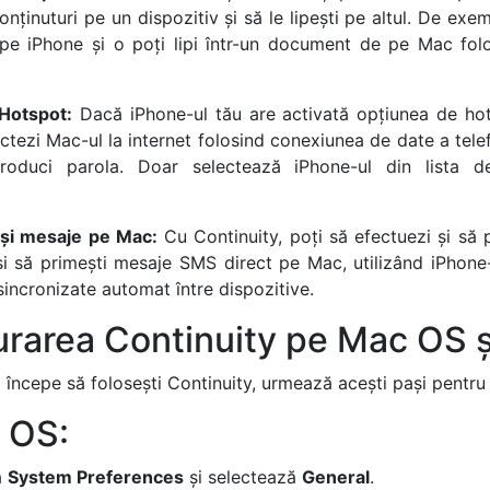
 conținuturi pe un dispozitiv și să le lipești pe altul. De exe
pe iPhone și o poți lipi într-un document de pe Mac fo
 Hotspot:
Dacă iPhone-ul tău are activată opțiunea de hot
ctezi Mac-ul la internet folosind conexiunea de date a telef
roduci parola. Doar selectează iPhone-ul din lista d
 și mesaje pe Mac:
Cu Continuity, poți să efectuezi și să p
 și să primești mesaje SMS direct pe Mac, utilizând iPhone-u
sincronizate automat între dispozitive.
rarea Continuity pe Mac OS ș
 începe să folosești Continuity, urmează acești pași pentru
 OS:
ă
System Preferences
și selectează
General
.