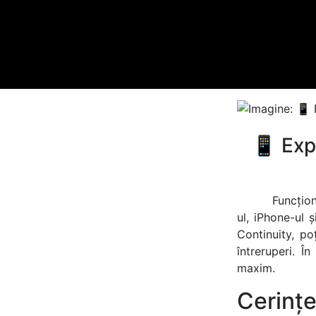
📱 Exp
Funcțio
ul, iPhone-ul ș
Continuity, po
întreruperi. Î
maxim.
Cerințe