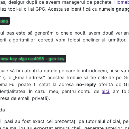
pas, desigur după ce aveam managerul de pachete,
Home
alez tool-ul cli al GPG. Acesta se identifică cu numele
gnup
gnupg
ul pas este să generăm o cheie nouă, avem două variant
erii algoritmiilor corecți vom folosi oneliner-ul următor,
t-new-key-algo rsa4096 --gen-key
ebuie să fim atenți la datele pe care le introducem, ni se va
 și o „Email adress”, acestea trebuie să fie cele de pe Gi
email-ul poate fi setat la adresa
no-reply
oferită de Gi
dențialitatea. În cazul meu, pentru contul de
aici
, am fol
dresa de email, privată).
i pași au fost exact cei prezentați pe tutorialul oficial, pe
 de mai jos au exportat armura cheii, generate anterior, p