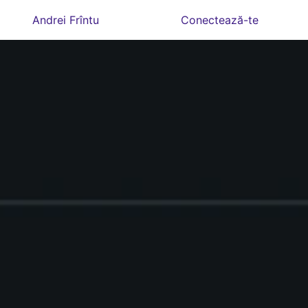
Andrei Frîntu
Conectează-te