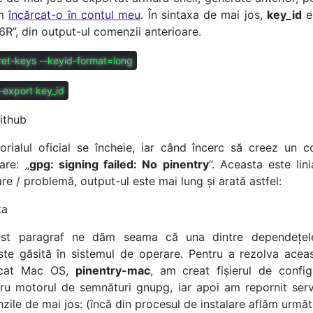
am
încărcat-o în contul meu
. În sintaxa de mai jos,
key_id
es
R”, din output-ul comenzii anterioare.
cret-keys --keyid-format=long
-export key_id
utorialul oficial se încheie, iar când încerc să creez un
are: „
gpg: signing failed: No pinentry
”. Aceasta este lin
e / problemă, output-ul este mai lung și arată astfel:
est paragraf ne dăm seama că una dintre dependețele
te găsită în sistemul de operare. Pentru a rezolva aceas
icat Mac OS,
pinentry-mac
, am creat fișierul de confi
ru motorul de semnături gnupg, iar apoi am repornit servi
ile de mai jos: (încă din procesul de instalare aflăm următo