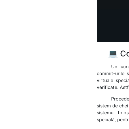
💻 Co
Un lucr
commit-urile 
virtuale speci
verificate. Ast
Procede
sistem de chei
sistemul folo
specială, pentr