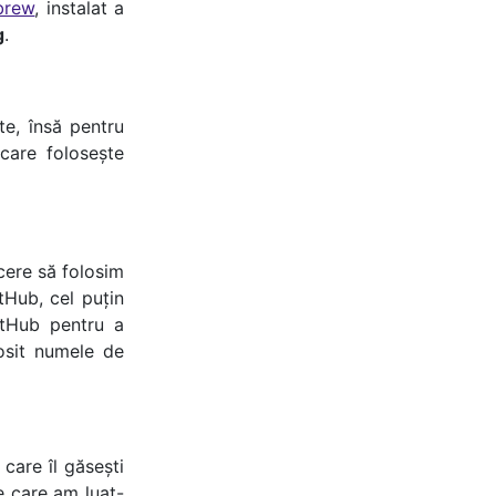
brew
, instalat a
g
.
e, însă pentru
 care folosește
 cere să folosim
tHub, cel puțin
tHub pentru a
osit numele de
 care îl găsești
e care am luat-