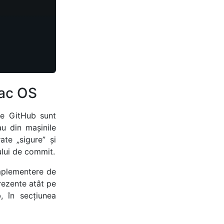
Mac OS
e GitHub sunt
u din mașinile
te „sigure” și
ului de commit.
mplementere de
prezente atât pe
, în secțiunea