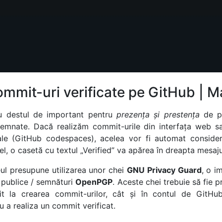
mmit-uri verificate pe GitHub | 
u destul de important pentru
prezența și prestența
de p
semnate. Dacă realizăm commit-urile din interfața web sa
ale (GitHub codespaces), acelea vor fi automat considera
fel, o casetă cu textul „Verified” va apărea în dreapta mesaj
ul presupune utilizarea unor chei
GNU Privacy Guard
, o i
 publice / semnături
OpenPGP
. Aceste chei trebuie să fie 
sit la crearea commit-urilor, cât și în contul de GitHub
u a realiza un commit verificat.