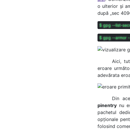
o ulterior și 
după „sec 4096
$ gpg --list-se
$ gpg --armor -
Aici, t
eroare următo
adevărata eroar
Din ac
pinentry
nu es
pachetul ded
opționale pent
folosind comenz