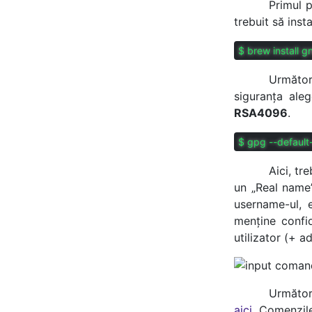
Primul 
trebuit să inst
$ brew install 
Următor
siguranța aleg
RSA4096
.
$ gpg --defaul
Aici, tr
un „Real name”
username-ul, 
menține confi
utilizator (+ a
Următori
aici
. Comenzile