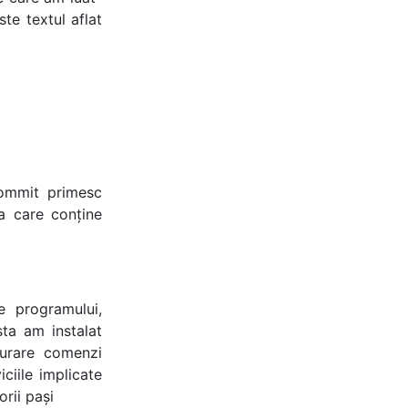
te textul aflat
 commit primesc
ia care conține
 programului,
ta am instalat
gurare comenzi
ciile implicate
rii pași